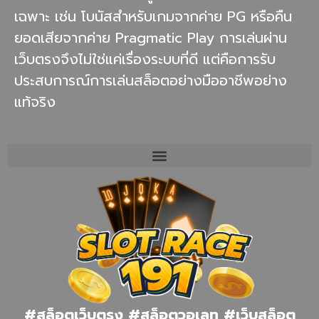
เฉพาะ เช่น โบนัสสำหรับเกมจากค่าย PG หรือคืน
ยอดเสียจากค่าย Pragmatic Play การเล่นผ่าน
เว็บตรงจึงไม่ใช่แค่เรื่องระบบที่ดี แต่คือการรับ
ประสบการณ์การเล่นสล็อตอย่างมืออาชีพอย่าง
แท้จริง
#สล็อตเว็บตรง #สล็อตวอเลท #เว็บสล็อต