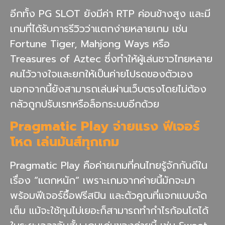
อีกทั้ง PG SLOT ยังมีค่า RTP ค่อนข้างสูง และมี
เกมที่ได้รับการรีวิวว่าแตกง่ายหลายเกม เช่น
Fortune Tiger, Mahjong Ways หรือ
Treasures of Aztec ซึ่งทำให้ผู้เล่นชาวไทยหลาย
คนไว้วางใจและยกให้เป็นค่ายโปรดของตัวเอง
นอกจากนี้ยังสามารถเล่นผ่านเว็บตรงโดยไม่ต้อง
กลัวถูกปรับเรทหรือล็อกระบบอีกด้วย
Pragmatic Play จ่ายแรง ฟีเจอร์
โหด เล่นมันส์ทุกเกม
Pragmatic Play คือค่ายเกมที่คนไทยรู้จักกันดีใน
เรื่อง “แตกหนัก” เพราะเกมจากค่ายนี้มักจะมา
พร้อมฟีเจอร์ซื้อฟรีสปิน และตัวคูณที่แจกแบบจัด
เต็ม แม้จะใช้ทุนไม่เยอะก็สามารถทำกำไรก้อนโตได้