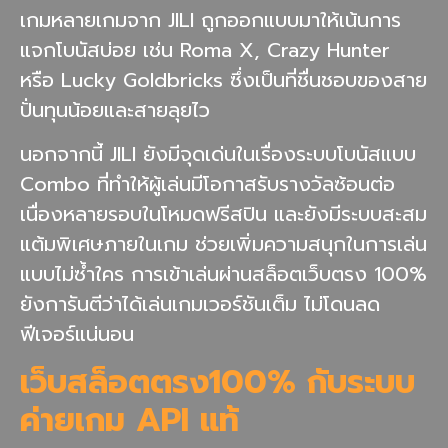
เกมหลายเกมจาก JILI ถูกออกแบบมาให้เน้นการ
แจกโบนัสบ่อย เช่น Roma X, Crazy Hunter
หรือ Lucky Goldbricks ซึ่งเป็นที่ชื่นชอบของสาย
ปั่นทุนน้อยและสายลุยไว
นอกจากนี้ JILI ยังมีจุดเด่นในเรื่องระบบโบนัสแบบ
Combo ที่ทำให้ผู้เล่นมีโอกาสรับรางวัลซ้อนต่อ
เนื่องหลายรอบในโหมดฟรีสปิน และยังมีระบบสะสม
แต้มพิเศษภายในเกม ช่วยเพิ่มความสนุกในการเล่น
แบบไม่ซ้ำใคร การเข้าเล่นผ่านสล็อตเว็บตรง 100%
ยังการันตีว่าได้เล่นเกมเวอร์ชันเต็ม ไม่โดนลด
ฟีเจอร์แน่นอน
เว็บสล็อตตรง100% กับระบบ
ค่ายเกม API แท้