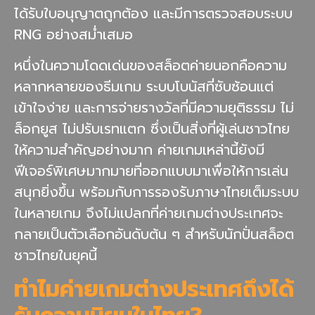
ได้รับใบอนุญาตถูกต้อง และมีการตรวจสอบระบบ
RNG อย่างสม่ำเสมอ
หนึ่งในความโดดเด่นของสล็อตค่ายนอกคือความ
หลากหลายของธีมเกม ระบบโบนัสที่ซับซ้อนแต่
เข้าใจง่าย และการจ่ายรางวัลที่มีความยุติธรรม ไม่
ล็อกยูส ไม่ปรับเรทแตก ซึ่งเป็นสิ่งที่ผู้เล่นชาวไทย
ให้ความสำคัญอย่างมาก ค่ายเกมเหล่านี้ยังมี
ฟีเจอร์พิเศษมากมายที่ออกแบบมาเพื่อให้การเล่น
สนุกยิ่งขึ้น พร้อมกับการรองรับภาษาไทยเต็มระบบ
ในหลายเกม จึงไม่แปลกที่ค่ายเกมต่างประเทศจะ
กลายเป็นตัวเลือกอันดับต้น ๆ สำหรับนักปั่นสล็อต
ชาวไทยในยุคนี้
ทำไมค่ายเกมต่างประเทศถึงได้