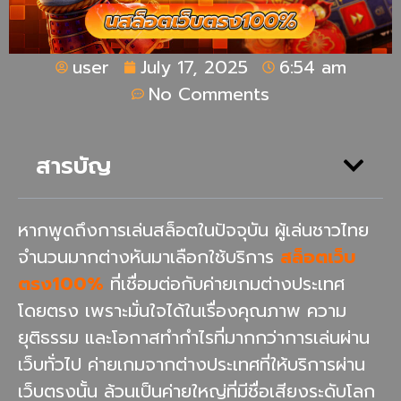
user
July 17, 2025
6:54 am
No Comments
สารบัญ
หากพูดถึงการเล่นสล็อตในปัจจุบัน ผู้เล่นชาวไทย
จำนวนมากต่างหันมาเลือกใช้บริการ
สล็อตเว็บ
ตรง100%
ที่เชื่อมต่อกับค่ายเกมต่างประเทศ
โดยตรง เพราะมั่นใจได้ในเรื่องคุณภาพ ความ
ยุติธรรม และโอกาสทำกำไรที่มากกว่าการเล่นผ่าน
เว็บทั่วไป ค่ายเกมจากต่างประเทศที่ให้บริการผ่าน
เว็บตรงนั้น ล้วนเป็นค่ายใหญ่ที่มีชื่อเสียงระดับโลก