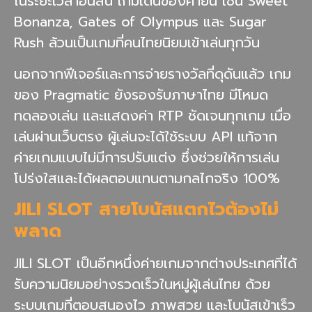
ในระยะเวลาอันสั้น เกมเด่นของค่ายนี้ เช่น Sweet
Bonanza, Gates of Olympus และ Sugar
Rush ล้วนเป็นเกมที่คนไทยนิยมเข้าเล่นทุกวัน
นอกจากฟีเจอร์และการจ่ายรางวัลที่ดุดันแล้ว เกม
ของ Pragmatic ยังรองรับภาษาไทย มีโหมด
ทดลองเล่น และแสดงค่า RTP ชัดเจนทุกเกม เมื่อ
เล่นผ่านเว็บตรง ผู้เล่นจะได้ใช้ระบบ API แท้จาก
ค่ายเกมแบบไม่มีการปรับแต่ง ซึ่งช่วยให้การเล่น
โปร่งใสและได้ผลตอบแทนตามกลไกจริง 100%
JILI SLOT สายโบนัสแตกไวต้องไม่
พลาด
JILI SLOT เป็นอีกหนึ่งค่ายเกมจากต่างประเทศที่ได้
รับความนิยมอย่างรวดเร็วในหมู่ผู้เล่นไทย ด้วย
ระบบเกมที่ตอบสนองไว ภาพสวย และโบนัสเข้าเร็ว