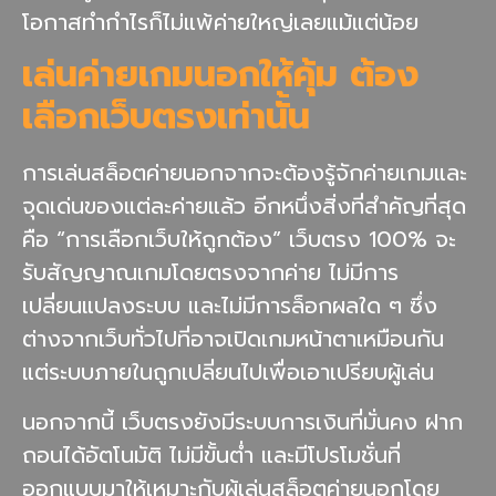
โอกาสทำกำไรก็ไม่แพ้ค่ายใหญ่เลยแม้แต่น้อย
เล่นค่ายเกมนอกให้คุ้ม ต้อง
เลือกเว็บตรงเท่านั้น
การเล่นสล็อตค่ายนอกจากจะต้องรู้จักค่ายเกมและ
จุดเด่นของแต่ละค่ายแล้ว อีกหนึ่งสิ่งที่สำคัญที่สุด
คือ “การเลือกเว็บให้ถูกต้อง” เว็บตรง 100% จะ
รับสัญญาณเกมโดยตรงจากค่าย ไม่มีการ
เปลี่ยนแปลงระบบ และไม่มีการล็อกผลใด ๆ ซึ่ง
ต่างจากเว็บทั่วไปที่อาจเปิดเกมหน้าตาเหมือนกัน
แต่ระบบภายในถูกเปลี่ยนไปเพื่อเอาเปรียบผู้เล่น
นอกจากนี้ เว็บตรงยังมีระบบการเงินที่มั่นคง ฝาก
ถอนได้อัตโนมัติ ไม่มีขั้นต่ำ และมีโปรโมชั่นที่
ออกแบบมาให้เหมาะกับผู้เล่นสล็อตค่ายนอกโดย